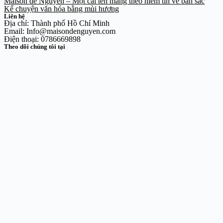
Maison de Nguyễn – Một cái tên mang theo niềm tin về bản sắc
Kể chuyện văn hóa bằng mùi hương
Liên hệ
Địa chỉ: Thành phố Hồ Chí Minh
Email: Info@maisondenguyen.com
Điện thoại: 0786669898
Theo dõi chúng tôi tại