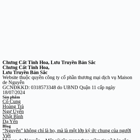
Chưng Cất Tinh Hoa, Lưu Truyền Bản Sắc
Chưng Cất Tinh Hoa,
Lưu Truyền Bản Sắc
Website thuộc quyền công ty cổ phần thương mại dịch vụ Maison
de Nguyễn
GCNĐKKD: 0318573348 do UBND Quận 11 cấp ngày
18/07/2024
Sản phẩm
Cố Cung
Hoàng Trà
Ngự Uyển
Nhật Bình
Dạ Yến
Blog
“Nguyễn” không chỉ là họ, mà là một lớp ký ức chung của người
Việt