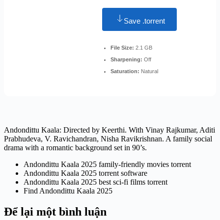
Save .torrent
File Size:
2.1 GB
Sharpening:
Off
Saturation:
Natural
Andondittu Kaala: Directed by Keerthi. With Vinay Rajkumar, Aditi
Prabhudeva, V. Ravichandran, Nisha Ravikrishnan. A family social
drama with a romantic background set in 90’s.
Andondittu Kaala 2025 family-friendly movies torrent
Andondittu Kaala 2025 torrent software
Andondittu Kaala 2025 best sci-fi films torrent
Find Andondittu Kaala 2025
Để lại một bình luận