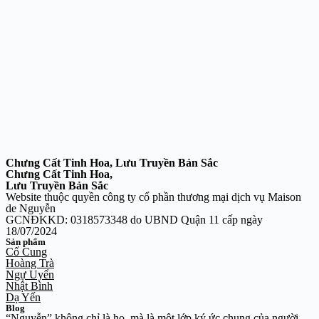
Chưng Cất Tinh Hoa, Lưu Truyền Bản Sắc
Chưng Cất Tinh Hoa,
Lưu Truyền Bản Sắc
Website thuộc quyền công ty cổ phần thương mại dịch vụ Maison
de Nguyễn
GCNĐKKD: 0318573348 do UBND Quận 11 cấp ngày
18/07/2024
Sản phẩm
Cố Cung
Hoàng Trà
Ngự Uyển
Nhật Bình
Dạ Yến
Blog
“Nguyễn” không chỉ là họ, mà là một lớp ký ức chung của người