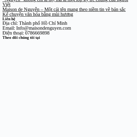
Việt
Maison de Nguyễn – Một cái tên mang theo niềm tin về bản sắc
Kể chuyện văn hóa bằng mùi hương
Liên hệ
Địa chỉ: Thành phố Hồ Chí Minh
Email: Info@maisondenguyen.com
Điện thoại: 0786669898
Theo dõi chúng tôi tại