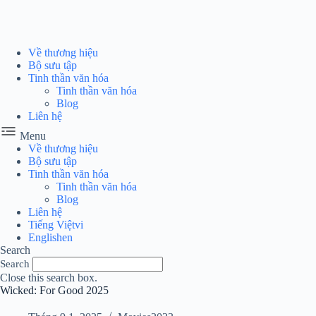
Chuyển
đến
phần
nội
Về thương hiệu
dung
Bộ sưu tập
Tinh thần văn hóa
Tinh thần văn hóa
Blog
Liên hệ
Menu
Về thương hiệu
Bộ sưu tập
Tinh thần văn hóa
Tinh thần văn hóa
Blog
Liên hệ
Tiếng Việt
vi
English
en
Search
Search
Close this search box.
Wicked: For Good 2025