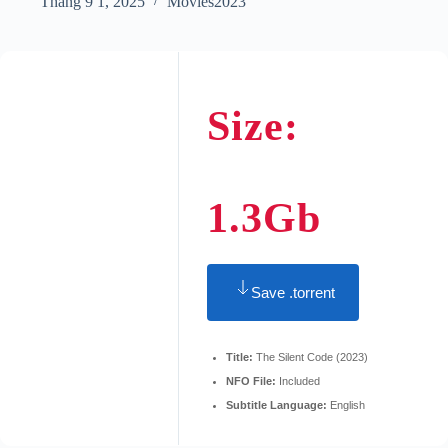
Tháng 9 1, 2025
Movies2023
Size:
1.3Gb
Save .torrent
Title:
The Silent Code (2023)
NFO File:
Included
Subtitle Language:
English