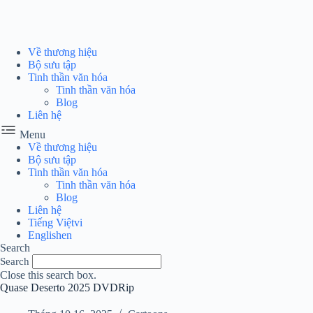
Chuyển
đến
phần
nội
Về thương hiệu
dung
Bộ sưu tập
Tinh thần văn hóa
Tinh thần văn hóa
Blog
Liên hệ
Menu
Về thương hiệu
Bộ sưu tập
Tinh thần văn hóa
Tinh thần văn hóa
Blog
Liên hệ
Tiếng Việt
vi
English
en
Search
Search
Close this search box.
Quase Deserto 2025 DVDRip