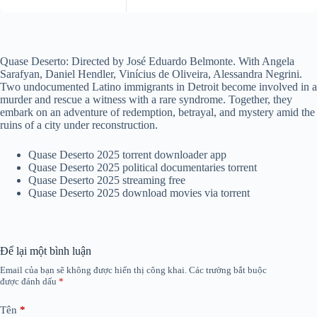
Quase Deserto: Directed by José Eduardo Belmonte. With Angela
Sarafyan, Daniel Hendler, Vinícius de Oliveira, Alessandra Negrini.
Two undocumented Latino immigrants in Detroit become involved in a
murder and rescue a witness with a rare syndrome. Together, they
embark on an adventure of redemption, betrayal, and mystery amid the
ruins of a city under reconstruction.
Quase Deserto 2025 torrent downloader app
Quase Deserto 2025 political documentaries torrent
Quase Deserto 2025 streaming free
Quase Deserto 2025 download movies via torrent
Để lại một bình luận
Email của bạn sẽ không được hiển thị công khai.
Các trường bắt buộc
được đánh dấu
*
Tên
*