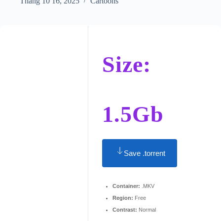
Tháng 10 16, 2025
Cartoons
Size:
1.5Gb
Save .torrent
Container:
.MKV
Region:
Free
Contrast:
Normal