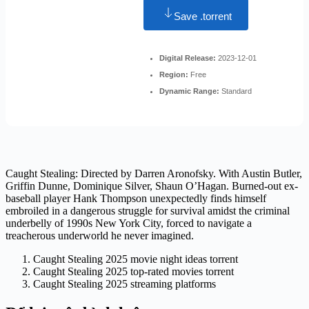
Save .torrent
Digital Release:
2023-12-01
Region:
Free
Dynamic Range:
Standard
Caught Stealing: Directed by Darren Aronofsky. With Austin Butler,
Griffin Dunne, Dominique Silver, Shaun O’Hagan. Burned-out ex-
baseball player Hank Thompson unexpectedly finds himself
embroiled in a dangerous struggle for survival amidst the criminal
underbelly of 1990s New York City, forced to navigate a
treacherous underworld he never imagined.
Caught Stealing 2025 movie night ideas torrent
Caught Stealing 2025 top-rated movies torrent
Caught Stealing 2025 streaming platforms