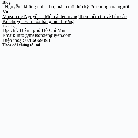
Blog
“Nguyễn” không chỉ là họ, mà là một lớp ký ức chung của người
Việt
Maison de Nguyễn – Một cái tên mang theo niềm tin về bản sắc
Kể chuyện văn hóa bằng mùi hương
Liên hệ
Địa chỉ: Thành phố Hồ Chí Minh
Email: Info@maisondenguyen.com
Điện thoại: 0786669898
Theo dõi chúng tôi tại